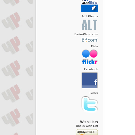
ALT Photos
BetterPhoto.com
Flickr
Facebook
Twitter
Wish Lists
Books Wish List