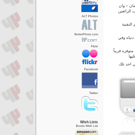
ان – وان
 الرائعين
ALT Photos
التقنية
BetterPhoto.com
دنياه وفي
Flickr
توفره قريباً
يها
ي احد تلك
Facebook
Twitter
Wish Lists
Books Wish List